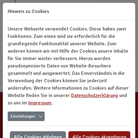
Direkt zur Hauptnavigation springen
Direkt zum Inhalt springen
Hinweis zu Cookies
Unsere Webseite verwendet Cookies. Diese haben zwei
Funktionen: Zum einen sind sie erforderlich für die
grundlegende Funktionalität unserer Website. Zum
Aktivitäten Archiv
anderen können wir mit Hilfe der Cookies unsere Inhalte
für Sie immer weiter verbessern. Hierzu werden
Keine Nachrichten verfügbar.
pseudonymisierte Daten von Website-Besuchern
gesammelt und ausgewertet. Das Einverständnis in die
Verwendung der Cookies können Sie jederzeit
widerrufen. Weitere Informationen zu Cookies auf dieser
Website finden Sie in unserer
Datenschutzerklärung
und
zu uns im
Impressum
.
ASSITEJ Liechtenstein
Einstellungen
Am Schrägen Weg 20
9490 Vaduz
Liechtenstein
Alle Cookies ablehnen
Alle Cookies akzeptieren