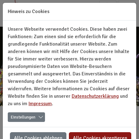
Direkt zur Hauptnavigation springen
Direkt zum Inhalt springen
Hinweis zu Cookies
Unsere Webseite verwendet Cookies. Diese haben zwei
Funktionen: Zum einen sind sie erforderlich für die
grundlegende Funktionalität unserer Website. Zum
anderen können wir mit Hilfe der Cookies unsere Inhalte
für Sie immer weiter verbessern. Hierzu werden
pseudonymisierte Daten von Website-Besuchern
gesammelt und ausgewertet. Das Einverständnis in die
Verwendung der Cookies können Sie jederzeit
widerrufen. Weitere Informationen zu Cookies auf dieser
Website finden Sie in unserer
Datenschutzerklärung
und
zu uns im
Impressum
.
Einstellungen
ASSITEJ Liechtenstein
Kunst und Kultur für junges Publikum
Alle Cookies ablehnen
Alle Cookies akzeptieren