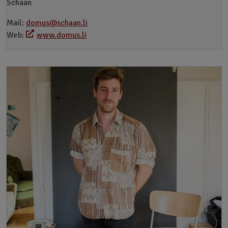
Schaan
Mail:
domus@schaan.li
Web:
www.domus.li