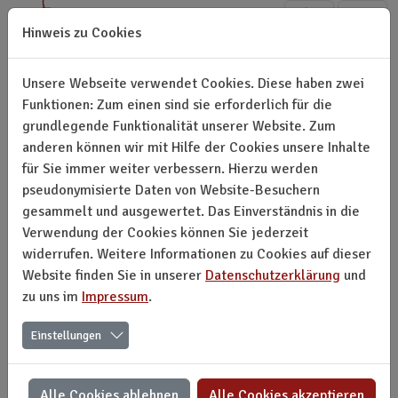
Direkt zur Hauptnavigation springen
Direkt zum Inhalt springen
Hinweis zu Cookies
Unsere Webseite verwendet Cookies. Diese haben zwei
Funktionen: Zum einen sind sie erforderlich für die
grundlegende Funktionalität unserer Website. Zum
Archiv - Höhepunkte
anderen können wir mit Hilfe der Cookies unsere Inhalte
für Sie immer weiter verbessern. Hierzu werden
pseudonymisierte Daten von Website-Besuchern
2025
gesammelt und ausgewertet. Das Einverständnis in die
Verwendung der Cookies können Sie jederzeit
Keine Nachrichten verfügbar.
widerrufen. Weitere Informationen zu Cookies auf dieser
Website finden Sie in unserer
Datenschutzerklärung
und
zu uns im
Impressum
.
Einstellungen
2024
Keine Nachrichten verfügbar.
Alle Cookies ablehnen
Alle Cookies akzeptieren