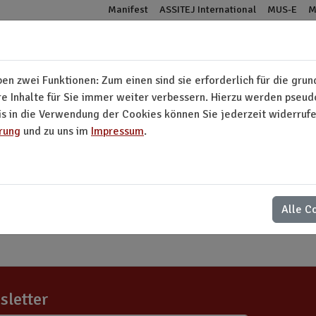
Manifest
ASSITEJ International
MUS-E
M
n zwei Funktionen: Zum einen sind sie erforderlich für die gru
Über uns
Mitglieder
Kultur-Kalender
A
re Inhalte für Sie immer weiter verbessern. Hierzu werden pse
 in die Verwendung der Cookies können Sie jederzeit widerrufen
rung
und zu uns im
Impressum
.
Aktivitäten Archiv
Alle C
sletter