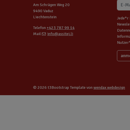
Am Schrägen Weg 20
9490 Vaduz
Liechtenstein
Jede*r 
Newslet
Telefon
+423 787 99 14
Datennu
Mail
info@assitej.li
Informa
Nutzer
© 2026 t3Bootstrap Template von
wendax webdesign