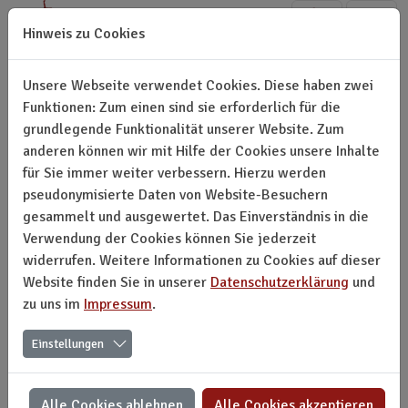
Direkt zur Hauptnavigation springen
Direkt zum Inhalt springen
Hinweis zu Cookies
Unsere Webseite verwendet Cookies. Diese haben zwei
Funktionen: Zum einen sind sie erforderlich für die
grundlegende Funktionalität unserer Website. Zum
Jahresversammlung / Jahresbericht
anderen können wir mit Hilfe der Cookies unsere Inhalte
Dienstag, 5. Mai 2026, 18 Uhr im TAK
für Sie immer weiter verbessern. Hierzu werden
pseudonymisierte Daten von Website-Besuchern
Rückblick auf ein erfolgreiches Jubiläumsjahr mit
gesammelt und ausgewertet. Das Einverständnis in die
einzigartigen Projekten
Verwendung der Cookies können Sie jederzeit
widerrufen. Weitere Informationen zu Cookies auf dieser
Inspirierende Jahresversammlung der Assitej Liechtenstein
Website finden Sie in unserer
Datenschutzerklärung
und
zu uns im
Impressum
.
Am 5. Mai 2026 fand die 21. Jahresversammlung der
ASSITEJ Liechtenstein im Foyer des TAK Theater
Einstellungen
Liechtenstein statt. Präsident Georg Biedermann blickte mit
dem Vorstand auf ein erfolgreiches Jubiläumsjahr 2025
zurück. Ein Ausblick der Aktivitäten, Ehrungen und
Alle Cookies ablehnen
Alle Cookies akzeptieren